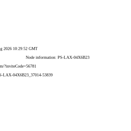
新奥2025资料大全最新版本-免费完整资料
料大全最新版本
高乃当成
产品展示
新闻中心
工程案例